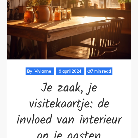
By
Vivianne
9 april 2024
7 min read
Je zaak, je
visitekaartje: de
invloed van interieur
op je gasten