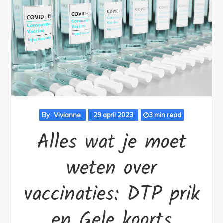
By
Vivianne
29 april 2023
3 min read
Alles wat je moet
weten over
vaccinaties: DTP prik
en Gele koorts