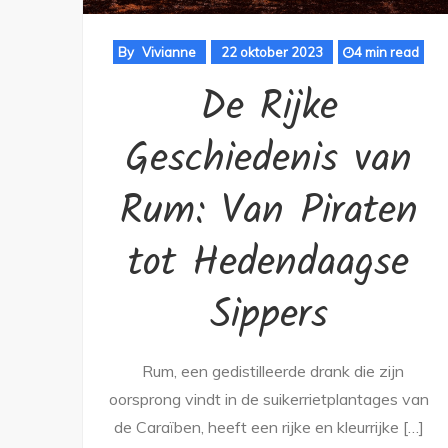
By
Vivianne
22 oktober 2023
4 min read
De Rijke
Geschiedenis van
Rum: Van Piraten
tot Hedendaagse
Sippers
Rum, een gedistilleerde drank die zijn
oorsprong vindt in de suikerrietplantages van
de Caraïben, heeft een rijke en kleurrijke […]