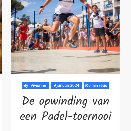
By
Vivianne
9 januari 2024
6 min read
De opwinding van
een Padel-toernooi