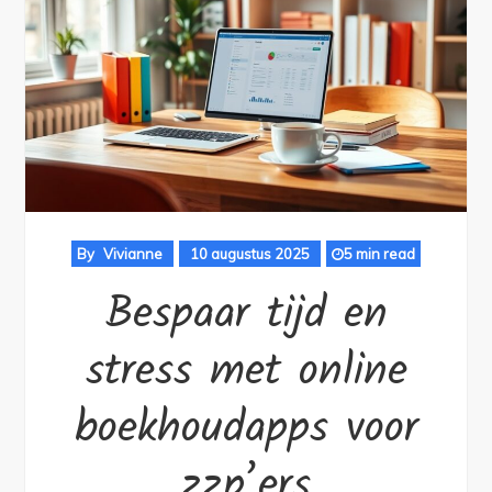
By
Vivianne
10 augustus 2025
5 min read
Bespaar tijd en
stress met online
boekhoudapps voor
zzp’ers