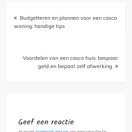
bij
Bericht
jouw
Budgetteren en plannen voor een casco
navigatie
grond?
woning: handige tips
Bestrijd
ze
op
een
Voordelen van een casco huis: bespaar
diervriendelijke
geld en bepaal zelf afwerking
manier
Geef een reactie
Je moet
ingelogd zijn op
om een reactie te