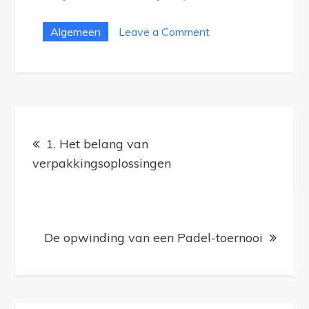
on
Algemeen
Leave a Comment
Waarom
hout
met
karakter
Bericht
zo
1. Het belang van
navigatie
bijzonder
verpakkingsoplossingen
is
De opwinding van een Padel-toernooi